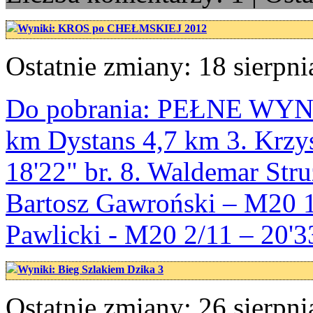
Wyniki: KROS po CHEŁMSKIEJ 2012
Ostatnie zmiany: 18 sierpni
Do pobrania: PEŁNE WYN
km Dystans 4,7 km 3. Krzy
18'22" br. 8. Waldemar Str
Bartosz Gawroński – M20 1/
Pawlicki - M20 2/11 – 20'3
Wyniki: Bieg Szlakiem Dzika 3
Ostatnie zmiany: 26 sierpni