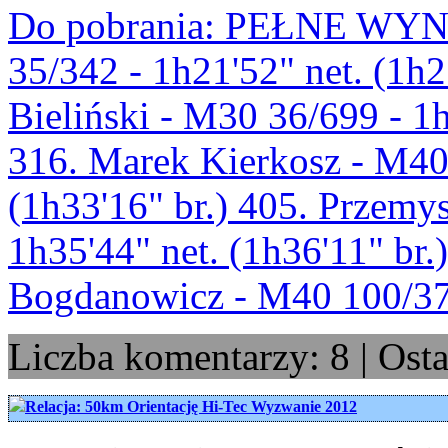
Do pobrania: PEŁNE WYNI
35/342 - 1h21'52" net. (1h21
Bieliński - M30 36/699 - 1h2
316. Marek Kierkosz - M40 
(1h33'16" br.) 405. Przemy
1h35'44" net. (1h36'11" br.)
Bogdanowicz - M40 100/37
Liczba komentarzy: 8 | Osta
Relacja: 50km Orientację Hi-Tec Wyzwanie 2012