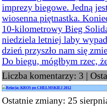
imprezy biegowe. Jedną jes
wiosenna piętnastka. Koni
10-kilometrowy Bieg Solida
niedziela letniej laby wypad
dzień przyszło nam się zmie
Do biegu, mógłbym rzec, ż
Liczba komentarzy: 3 | Osta
Relacja: KROS po CHEŁMSKIEJ 2012
Ostatnie zmiany: 25 sierpni