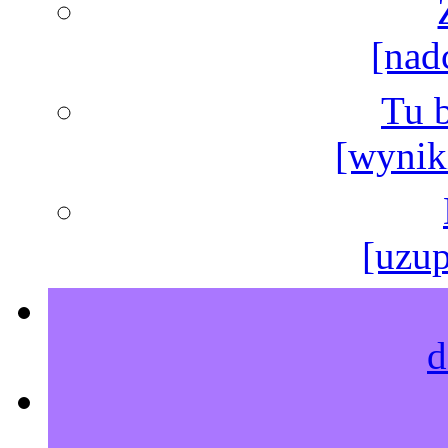
[nad
Tu b
[wyniki
[uzup
d