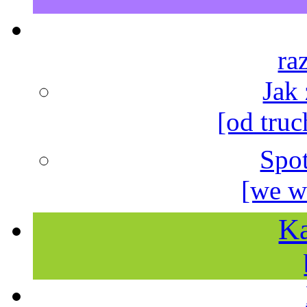
ra
Jak
[od truc
Spo
[we w
Ka