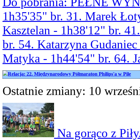
Do pobrania: PEŁNE WYNIK
1h35'35" br. 31. Marek Łoty
Kasztelan - 1h38'12" br. 41
br. 54. Katarzyna Gudaniec 
Matyka - 1h44'54" br. 64. J
Relacja: 22. Międzynarodowy Półmaraton Philips'a w Pile
Ostatnie zmiany: 10 wrześn
Na gorąco z Piły