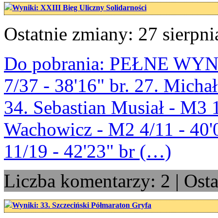
Wyniki: XXIII Bieg Uliczny Solidarności
Ostatnie zmiany: 27 sierpni
Do pobrania: PEŁNE WYNIK
7/37 - 38'16" br. 27. Michał
34. Sebastian Musiał - M3 1
Wachowicz - M2 4/11 - 40'0
11/19 - 42'23" br (…)
Liczba komentarzy: 2 | Ost
Wyniki: 33. Szczeciński Półmaraton Gryfa