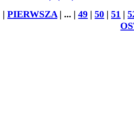
|
PIERWSZA
| ... |
49
|
50
|
51
|
5
OS