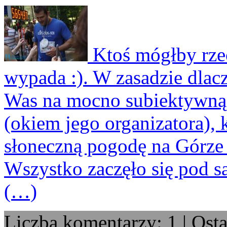
Ktoś mógłby rzec
wypada :). W zasadzie dlac
Was na mocno subiektywną i
(okiem jego organizatora), 
słoneczną pogodę na Górze 
Wszystko zaczęło się pod s
(…)
Liczba komentarzy: 1 | Osta