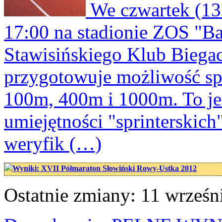
We czwartek (13 
17:00 na stadionie ZOS "Bał
Stawisińskiego Klub Biega
przygotowuje możliwość spr
100m, 400m i 1000m. To je
umiejętności "sprinterskich
weryfik (…)
Wyniki: XVII Półmaraton Słowiński Rowy-Ustka 2012
Ostatnie zmiany: 11 wrześn