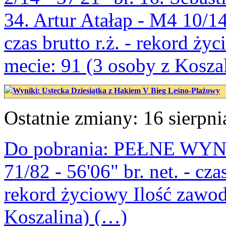
34. Artur Atałap - M4 10/14 -
czas brutto r.ż. - rekord ż
mecie: 91 (3 osoby z Kosza
Wyniki: Ustecka Dziesiątka z Hakiem V Bieg Leśno-Plażowy
Ostatnie zmiany: 16 sierpni
Do pobrania: PEŁNE WYNI
71/82 - 56'06" br. net. - czas
rekord życiowy Ilość zawod
Koszalina) (…)