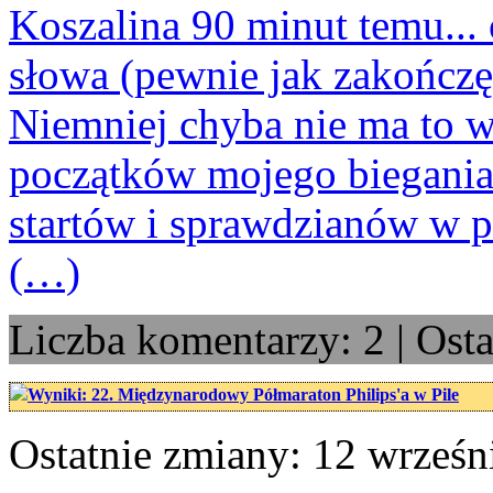
Koszalina 90 minut temu... 
słowa (pewnie jak zakończę,
Niemniej chyba nie ma to w
początków mojego biegania
startów i sprawdzianów w p
(…)
Liczba komentarzy: 2 | Osta
Wyniki: 22. Międzynarodowy Półmaraton Philips'a w Pile
Ostatnie zmiany: 12 wrześn