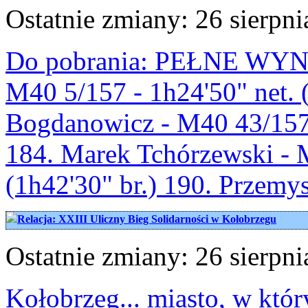
Ostatnie zmiany: 26 sierpni
Do pobrania: PEŁNE WYNIK
M40 5/157 - 1h24'50" net. (
Bogdanowicz - M40 43/157 -
184. Marek Tchórzewski - M
(1h42'30" br.) 190. Przemy
Relacja: XXIII Uliczny Bieg Solidarności w Kołobrzegu
Ostatnie zmiany: 26 sierpni
Kołobrzeg... miasto, w któ