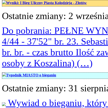
Wyniki: I Bieg Uliczny Piasta Kolodzieja - Złotów
Ostatnie zmiany: 2 września
Do pobrania: PEŁNE WYNIK
4/44 - 37'52" br. 23. Sebas
br. br. - czas brutto Ilość
osoby z Koszalina) (…)
Tygodnik MIASTO o bieganiu
Ostatnie zmiany: 31 sierpni
Wywiad o bieganiu, który 