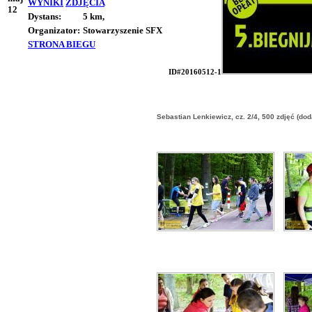
WYNIKI
ZDJĘCIA
12
Dystans:
5 km,
Organizator:
Stowarzyszenie SFX
STRONA BIEGU
ID#20160512-1
Sebastian Lenkiewicz, cz. 2/4, 500 zdjęć (do