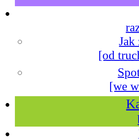
ra
Jak
[od truc
Spo
[we w
Ka