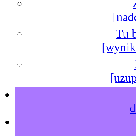
[nad
Tu b
[wyniki
[uzup
d