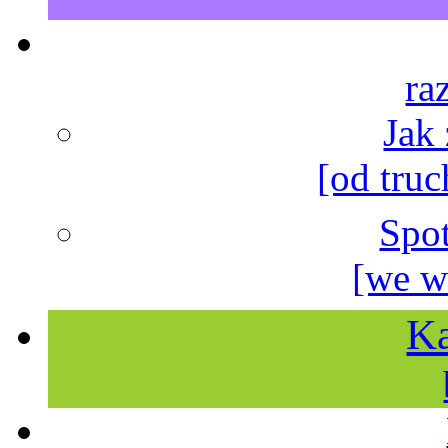
ra
Jak
[od truc
Spo
[we w
Ka