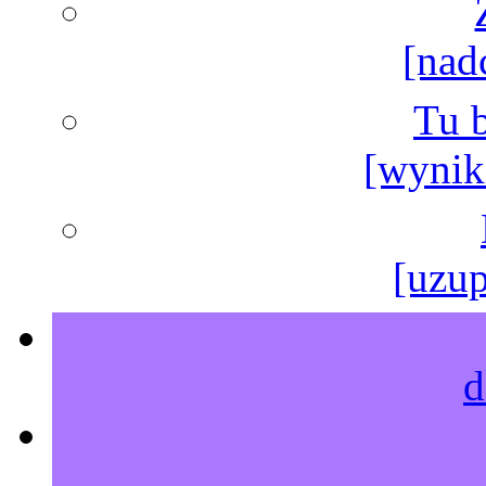
[nad
Tu b
[wyniki
[uzup
d