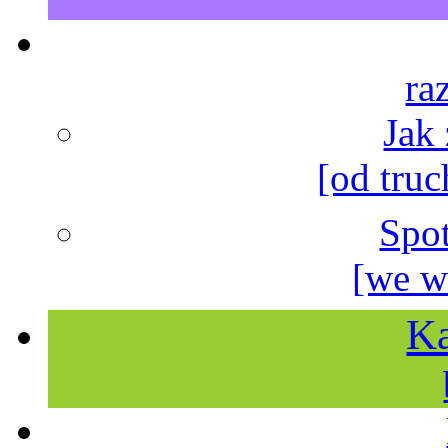
ra
Jak
[od truc
Spo
[we w
Ka