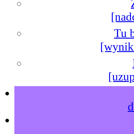
[nad
Tu b
[wyniki
[uzup
d