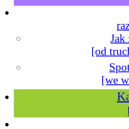
ra
Jak
[od truc
Spo
[we w
Ka