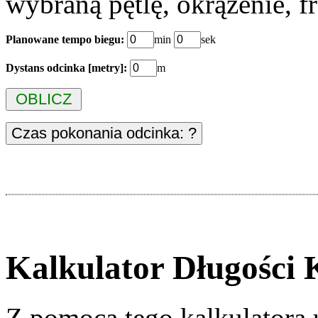
wybraną pętlę, okrążenie, f
Planowane tempo biegu:
min
sek
Dystans odcinka [metry]:
m
Kalkulator Długości
Z pomocą tego kalkulatora 