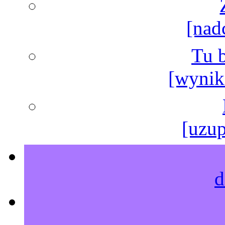
[nad
Tu b
[wyniki
[uzup
d