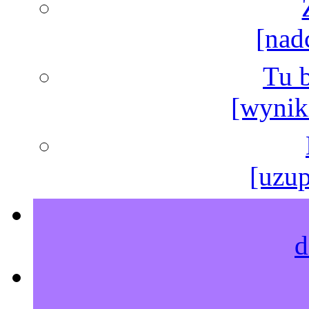
[nad
Tu b
[wyniki
[uzup
d