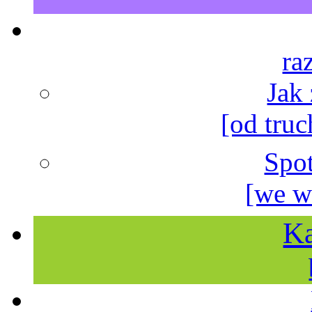
ra
Jak
[od truc
Spo
[we w
Ka