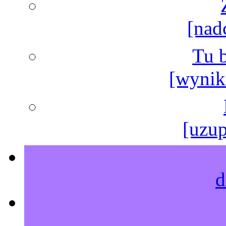
[nad
Tu b
[wyniki
[uzup
d