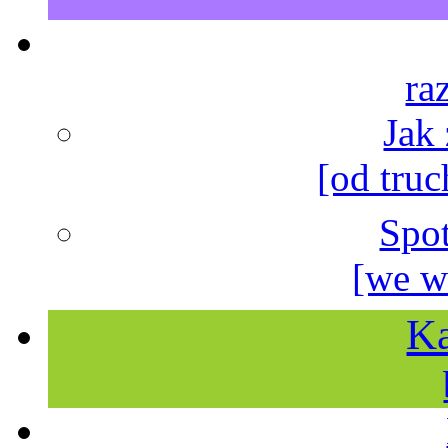
ra
Jak
[od truc
Spo
[we w
Ka