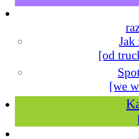
ra
Jak
[od truc
Spo
[we w
Ka