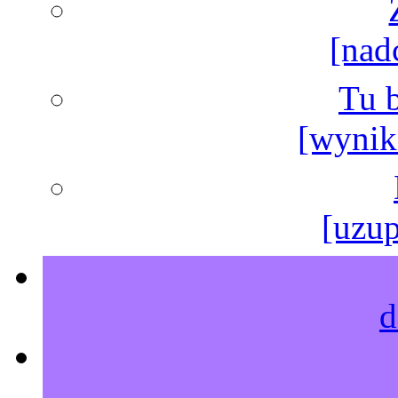
[nad
Tu b
[wyniki
[uzup
d