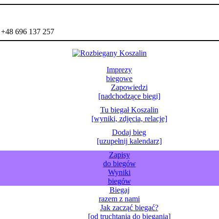
- +48 696 137 257
Imprezy
biegowe
Zapowiedzi
[nadchodzące biegi]
Tu biegał Koszalin
[wyniki, zdjęcia, relacje]
Dodaj bieg
[uzupełnij kalendarz]
Zapisy
do biegów
Wyniki
biegów
Biegaj
razem z nami
Jak zacząć biegać?
[od truchtania do biegania]