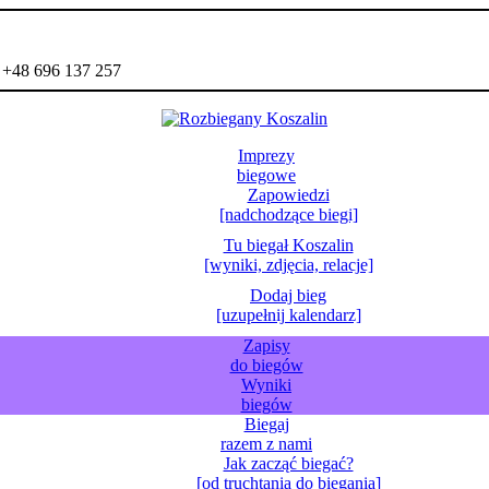
- +48 696 137 257
Imprezy
biegowe
Zapowiedzi
[nadchodzące biegi]
Tu biegał Koszalin
[wyniki, zdjęcia, relacje]
Dodaj bieg
[uzupełnij kalendarz]
Zapisy
do biegów
Wyniki
biegów
Biegaj
razem z nami
Jak zacząć biegać?
[od truchtania do biegania]