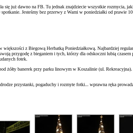
ła się już dawno na FB. Tu jednak znajdziecie wszystkie rozmycia, ja
0 spotkanie. Jesteśmy bez przerwy z Wami w poniedziałki od prawie 10 
 w większości z Biegową Herbatką Poniedziałkową. Najbardziej regular
 swoją przygodę z bieganiem i tych, którzy dla odskoczni lubią czas
udanych fotek.
od żółty banerek przy parku linowym w Koszalinie (ul. Rekreacyjna). 
 drodze przystanki, pogaduchy i rozmyte fotki... wprawna ręka prowad