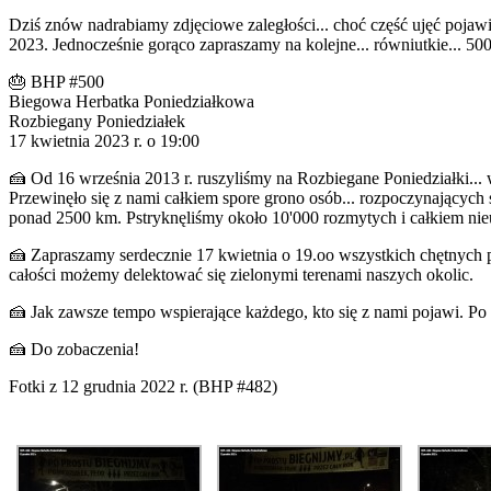
Dziś znów nadrabiamy zdjęciowe zaległości... choć część ujęć pojawi
2023. Jednocześnie gorąco zapraszamy na kolejne... równiutkie... 50
🎂 BHP #500
Biegowa Herbatka Poniedziałkowa
Rozbiegany Poniedziałek
17 kwietnia 2023 r. o 19:00
🍰 Od 16 września 2013 r. ruszyliśmy na Rozbiegane Poniedziałki...
Przewinęło się z nami całkiem spore grono osób... rozpoczynających
ponad 2500 km. Pstryknęliśmy około 10'000 rozmytych i całkiem nie
🍰 Zapraszamy serdecznie 17 kwietnia o 19.oo wszystkich chętnych p
całości możemy delektować się zielonymi terenami naszych okolic.
🍰 Jak zawsze tempo wspierające każdego, kto się z nami pojawi. Po
🍰 Do zobaczenia!
Fotki z 12 grudnia 2022 r. (BHP #482)