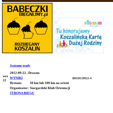
Jesienne trudy
2012-09-22 , Drawno
wrz
WYNIKI
ID#20120922-4
22
Dystans:
50 km lub 100 km na orient
Organizator:
Stargardzki Klub Orientacji
STRONA BIEGU