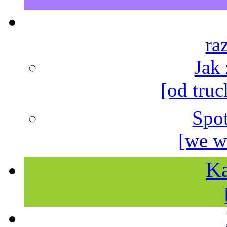
ra
Jak
[od truc
Spo
[we w
Ka