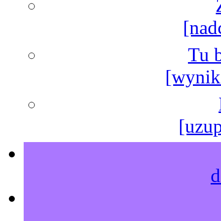
[nad
Tu b
[wyniki
[uzup
d