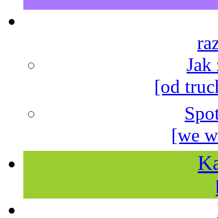
ra
Jak
[od truc
Spo
[we w
Ka