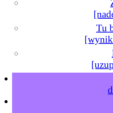
[nad
Tu b
[wyniki
[uzup
d