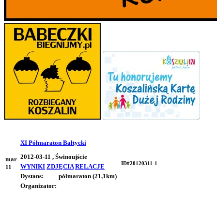
XI Półmaraton Bałtycki
2012-03-11 , Świnoujście
mar
ID#20120311-1
WYNIKI
ZDJĘCIA
RELACJE
11
Dystans:
półmaraton (21,1km)
Organizator: