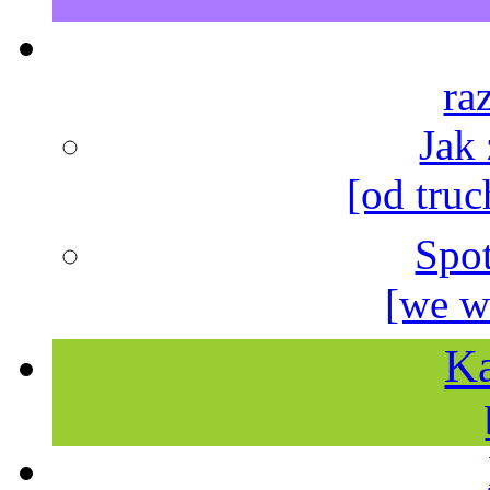
ra
Jak
[od truc
Spo
[we w
Ka