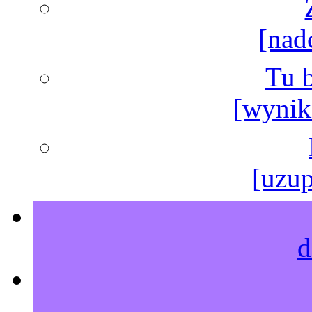
[nad
Tu b
[wyniki
[uzup
d