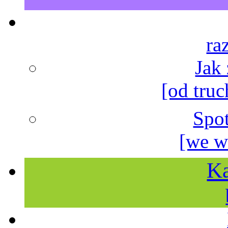
ra
Jak
[od truc
Spo
[we w
Ka