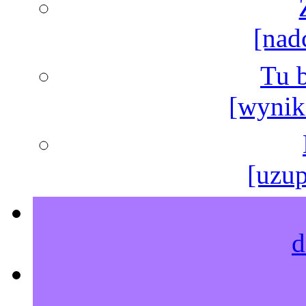
[nad
Tu b
[wyniki
[uzup
d