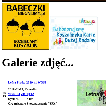
Galerie zdjęć...
Leśna Piątka 2019 #1 WOŚP
2019-01-13, Koszalin
sty
WYNIKI
ZDJĘCIA
13
Dystans:
5 km
Organizator:
Stowarzyszenie "SFX"