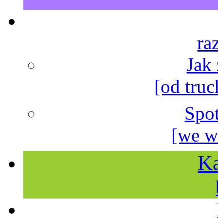
ra
Jak
[od truc
Spo
[we w
Ka