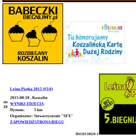
Leśna Piątka 2015 (#5/6)
2015-08-20 , Koszalin
sie
WYNIKI
ZDJĘCIA
20
Dystans:
5 km
Organizator:
Stowarzyszenie "SFX"
ZAPOWIEDŹ
STRONA BIEGU
ID#20150820-1