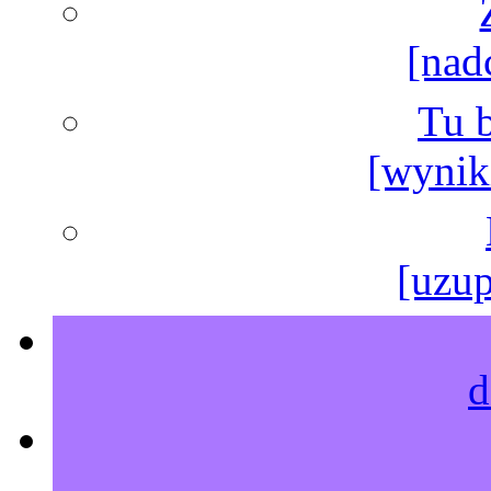
[nad
Tu b
[wyniki
[uzup
d