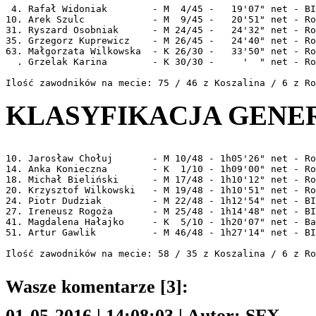
 4. Rafał Widoniak        - M  4/45 -   19'07" net - BI
10. Arek Szulc            - M  9/45 -   20'51" net - Ro
31. Ryszard Osobniak      - M 24/45 -   24'32" net - Ro
35. Grzegorz Kuprewicz    - M 26/45 -   24'40" net - Ro
63. Małgorzata Wilkowska  - K 26/30 -   33'50" net - Ro
  . Grzelak Karina        - K 30/30 -     '  " net - Ro
KLASYFIKACJA GENER
10. Jarosław Chołuj       - M 10/48 - 1h05'26" net - Ro
14. Anka Konieczna        - K  1/10 - 1h09'00" net - Ro
18. Michał Bieliński      - M 17/48 - 1h10'12" net - Ro
20. Krzysztof Wilkowski   - M 19/48 - 1h10'51" net - Ro
24. Piotr Dudziak         - M 22/48 - 1h12'54" net - BI
27. Ireneusz Rogoża       - M 25/48 - 1h14'48" net - BI
41. Magdalena Hałajko     - K  5/10 - 1h20'07" net - Ba
51. Artur Gawlik          - M 46/48 - 1h27'14" net - BI
Wasze komentarze [3]:
01-05-2016 | 14:08:03 | Autor: SFX