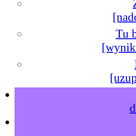
[nad
Tu b
[wyniki
[uzup
d