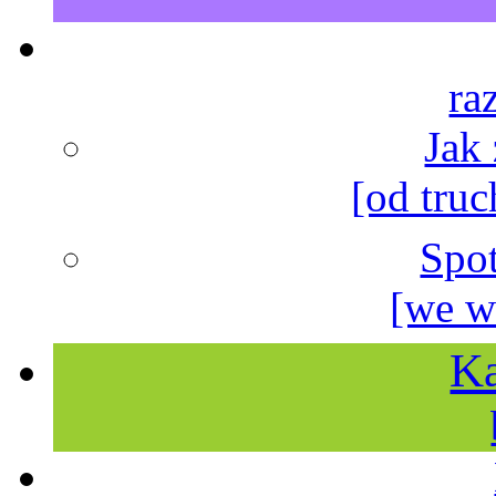
ra
Jak
[od truc
Spo
[we w
Ka