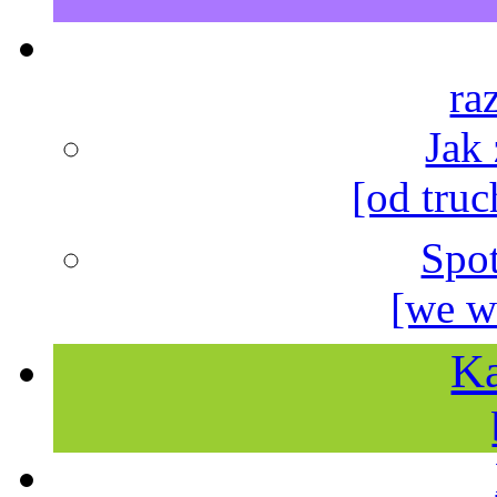
ra
Jak
[od truc
Spo
[we w
Ka