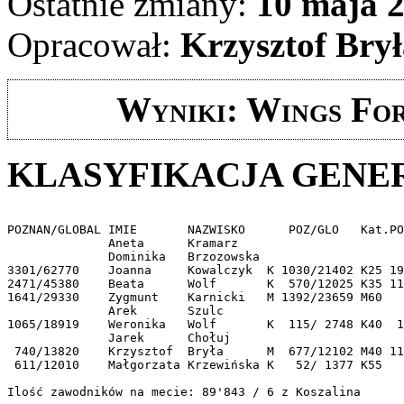
Ostatnie zmiany:
10 maja 2
Opracował:
Krzysztof Bry
Wyniki: Wings For
KLASYFIKACJA GENE
POZNAN/GLOBAL IMIE       NAZWISKO      POZ/GLO   Kat.PO
              Aneta      Kramarz   

              Dominika   Brzozowska

3301/62770    Joanna     Kowalczyk  K 1030/21402 K25 19
2471/45380    Beata      Wolf       K  570/12025 K35 11
1641/29330    Zygmunt    Karnicki   M 1392/23659 M60   
              Arek       Szulc                         
1065/18919    Weronika   Wolf       K  115/ 2748 K40  1
              Jarek      Chołuj                        
 740/13820    Krzysztof  Bryła      M  677/12102 M40 11
 611/12010    Małgorzata Krzewińska K   52/ 1377 K55   