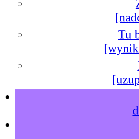
[nad
Tu b
[wyniki
[uzup
d