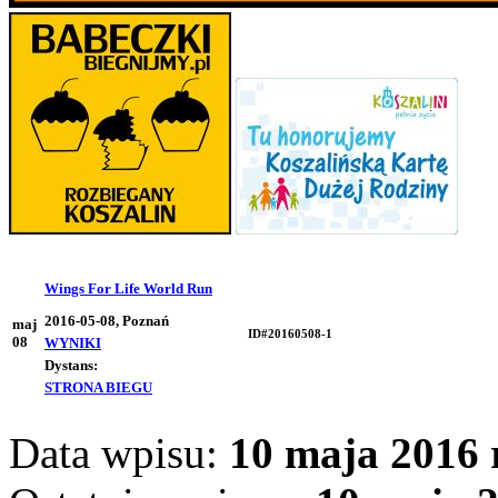
Wings For Life World Run
2016-05-08, Poznań
maj
ID#20160508-1
08
WYNIKI
Dystans:
STRONA BIEGU
Data wpisu:
10 maja 2016 r