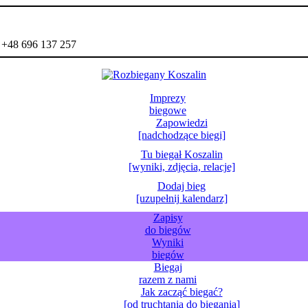
- +48 696 137 257
Imprezy
biegowe
Zapowiedzi
[nadchodzące biegi]
Tu biegał Koszalin
[wyniki, zdjęcia, relacje]
Dodaj bieg
[uzupełnij kalendarz]
Zapisy
do biegów
Wyniki
biegów
Biegaj
razem z nami
Jak zacząć biegać?
[od truchtania do biegania]