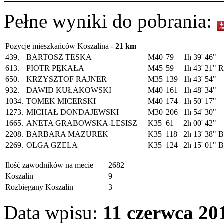
Pełne wyniki do pobrania:
Pozycje mieszkańców Koszalina -
21 km
439.
BARTOSZ TESKA
M40
79
1h 39' 46"
613.
PIOTR PĘKAŁA
M45
59
1h 43' 21"
R
650.
KRZYSZTOF RAJNER
M35
139
1h 43' 54"
932.
DAWID KUŁAKOWSKI
M40
161
1h 48' 34"
1034.
TOMEK MICERSKI
M40
174
1h 50' 17"
1273.
MICHAŁ DONDAJEWSKI
M30
206
1h 54' 30"
1665.
ANETA GRABOWSKA-LESISZ
K35
61
2h 00' 42"
2208.
BARBARA MAZUREK
K35
118
2h 13' 38"
B
2269.
OLGA GZELA
K35
124
2h 15' 01"
B
Ilość zawodników na mecie
2682
Koszalin
9
Rozbiegany Koszalin
3
Data wpisu:
11 czerwca 201