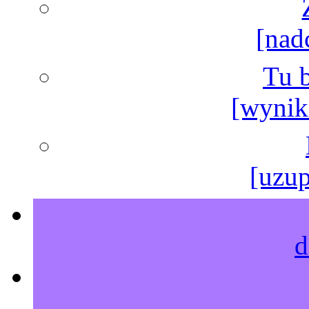
[nad
Tu b
[wyniki
[uzup
d