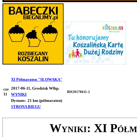
XI Półmaraton "SŁOWAKA"
2017-06-11, Grodzisk Wlkp.
cze
ID#20170611-2
11
WYNIKI
Dystans:
21 km (półmaraton)
STRONA BIEGU
Wyniki: XI Pó