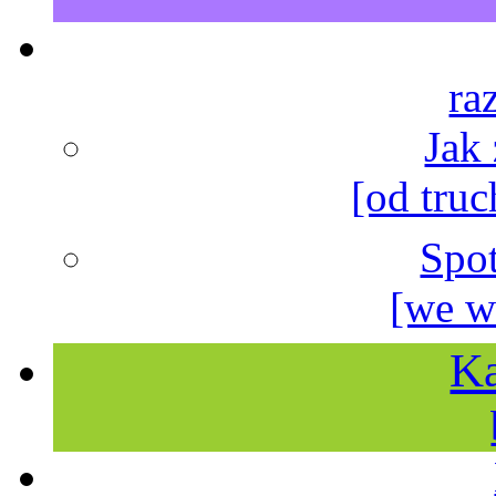
ra
Jak
[od truc
Spo
[we w
Ka