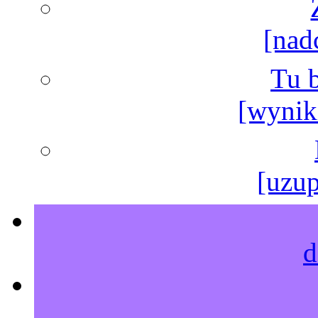
[nad
Tu b
[wyniki
[uzup
d