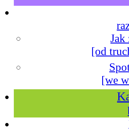
ra
Jak
[od truc
Spo
[we w
Ka