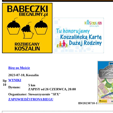
Bieg po Moście
2023-07-10, Koszalin
WYNIKI
lip
10
5 km
Dystans:
ZAPISY od 26 CZERWCA, 20:00
Organizator:
Stowarzyszenie "SFX"
ZAPOWIEDŹ
STRONA BIEGU
ID#20230710-1