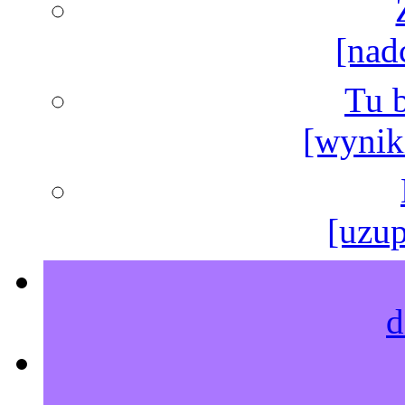
[nad
Tu b
[wyniki
[uzup
d