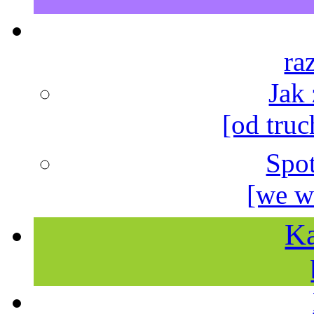
ra
Jak
[od truc
Spo
[we w
Ka