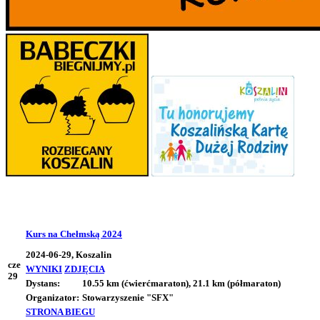
Kurs na Chełmską 2024
2024-06-29, Koszalin
cze
WYNIKI
ZDJĘCIA
29
Dystans:
10.55 km (ćwierćmaraton), 21.1 km (półmaraton)
Organizator:
Stowarzyszenie "SFX"
STRONA BIEGU