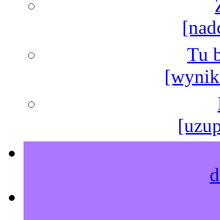
[nad
Tu b
[wyniki
[uzup
d