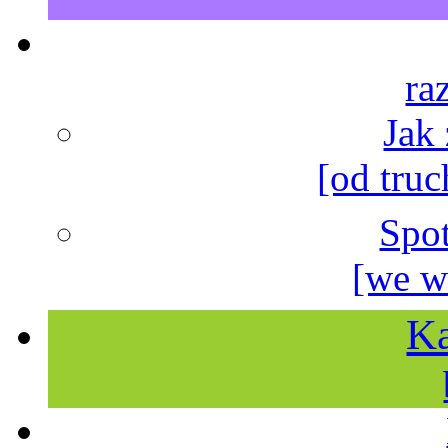
ra
Jak
[od truc
Spo
[we w
Ka