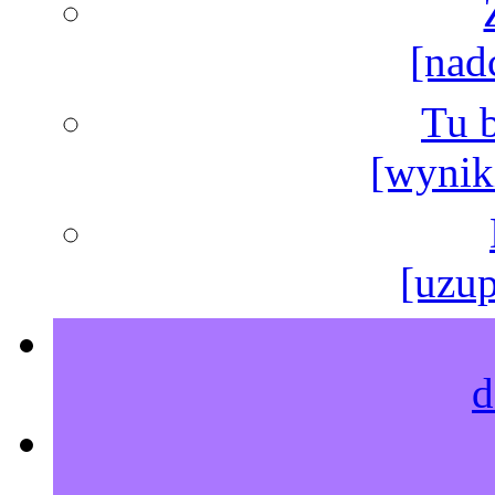
[nad
Tu b
[wyniki
[uzup
d