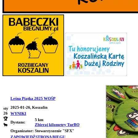
Leśna Piątka 2025 WOŚP
2025-01-26, Koszalin
sty
26
WYNIKI
🏆
5 km
Dystans:
Zbieraj kilometry
TurBO
🐂
Organizator:
Stowarzyszenie "SFX"
ZAPOWIEDŹ
STRONA BIEGU