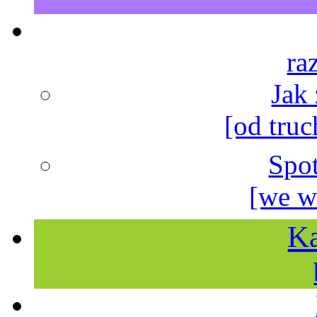
ra
Jak
[od truc
Spo
[we w
Ka