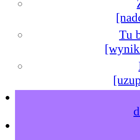
[nad
Tu b
[wyniki
[uzup
d