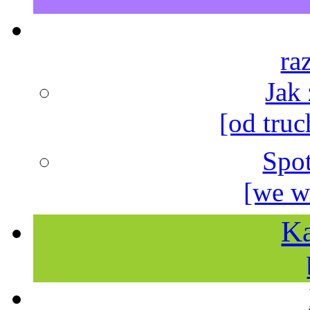
ra
Jak
[od truc
Spo
[we w
Ka