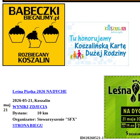
Leśna Piątka 2026 NA DYCHĘ
2026-05-21, Koszalin
maj
WYNIKI
ZDJĘCIA
21
Dystans:
10 km
Organizator:
Stowarzyszenie "SFX"
STRONA BIEGU
ID#20260521-1