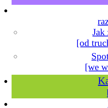
ra
Jak
[od truc
Spo
[we w
Ka