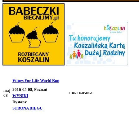
Wings For Life World Run
2016-05-08, Poznań
maj
ID#20160508-1
08
WYNIKI
Dystans:
STRONA BIEGU