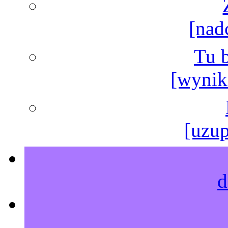
[nad
Tu b
[wyniki
[uzup
d