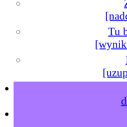
[nad
Tu b
[wyniki
[uzup
d