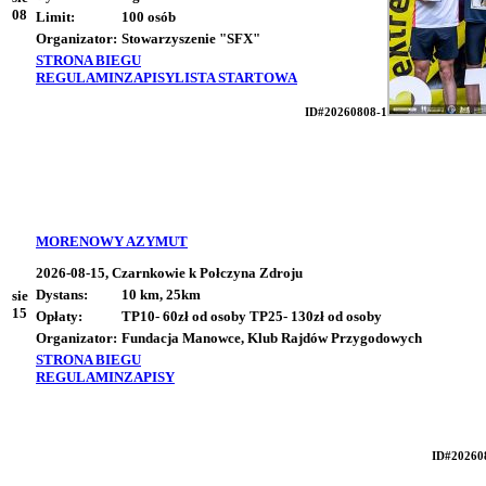
08
Limit:
100 osób
Organizator:
Stowarzyszenie "SFX"
STRONA BIEGU
REGULAMIN
ZAPISY
LISTA STARTOWA
ID#20260808-1
MORENOWY AZYMUT
2026-08-15, Czarnkowie k Połczyna Zdroju
Dystans:
10 km, 25km
sie
15
Opłaty:
TP10- 60zł od osoby TP25- 130zł od osoby
Organizator:
Fundacja Manowce, Klub Rajdów Przygodowych
STRONA BIEGU
REGULAMIN
ZAPISY
ID#20260