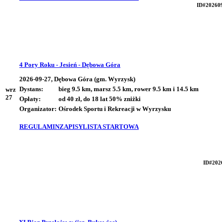
ID#20260
4 Pory Roku - Jesień - Dębowa Góra
2026-09-27, Dębowa Góra (gm. Wyrzysk)
Dystans:
bieg 9.5 km, marsz 5.5 km, rower 9.5 km i 14.5 km
wrz
27
Opłaty:
od 40 zł, do 18 lat 50% zniżki
Organizator:
Ośrodek Sportu i Rekreacji w Wyrzysku
REGULAMIN
ZAPISY
LISTA STARTOWA
ID#202