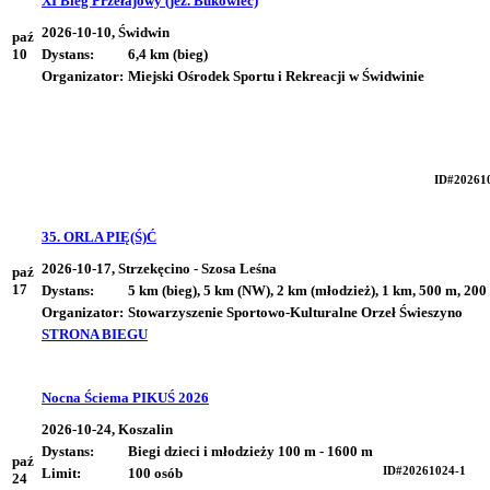
XI Bieg Przełajowy (jez. Bukowiec)
2026-10-10, Świdwin
paź
10
Dystans:
6,4 km (bieg)
Organizator:
Miejski Ośrodek Sportu i Rekreacji w Świdwinie
ID#20261
35. ORLA PIĘ(Ś)Ć
2026-10-17, Strzekęcino - Szosa Leśna
paź
17
Dystans:
5 km (bieg), 5 km (NW), 2 km (młodzież), 1 km, 500 m, 200 
Organizator:
Stowarzyszenie Sportowo-Kulturalne Orzeł Świeszyno
STRONA BIEGU
Nocna Ściema PIKUŚ 2026
2026-10-24, Koszalin
Dystans:
Biegi dzieci i młodzieży 100 m - 1600 m
paź
ID#20261024-1
Limit:
100 osób
24