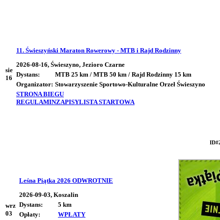
11. Świeszyński Maraton Rowerowy - MTB i Rajd Rodzinny
2026-08-16, Świeszyno, Jezioro Czarne
sie
Dystans:
MTB 25 km / MTB 50 km / Rajd Rodzinny 15 km
16
Organizator:
Stowarzyszenie Sportowo-Kulturalne Orzeł Świeszyno
STRONA BIEGU
REGULAMIN
ZAPISY
LISTA STARTOWA
ID#
Leśna Piątka 2026 ODWROTNIE
2026-09-03, Koszalin
Dystans:
5 km
wrz
03
Opłaty:
WPŁATY