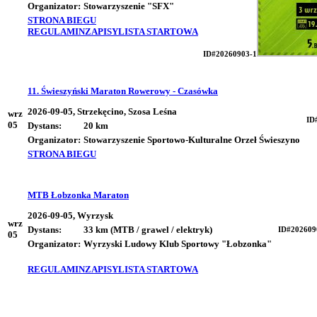
Organizator:
Stowarzyszenie "SFX"
STRONA BIEGU
REGULAMIN
ZAPISY
LISTA STARTOWA
ID#20260903-1
11. Świeszyński Maraton Rowerowy - Czasówka
2026-09-05, Strzekęcino, Szosa Leśna
wrz
ID
05
Dystans:
20 km
Organizator:
Stowarzyszenie Sportowo-Kulturalne Orzeł Świeszyno
STRONA BIEGU
MTB Łobzonka Maraton
2026-09-05, Wyrzysk
wrz
Dystans:
33 km (MTB / grawel / elektryk)
ID#202609
05
Organizator:
Wyrzyski Ludowy Klub Sportowy "Łobzonka"
REGULAMIN
ZAPISY
LISTA STARTOWA