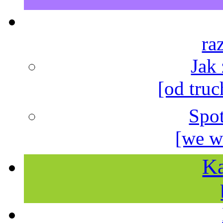
ra
Jak
[od truc
Spo
[we w
Ka