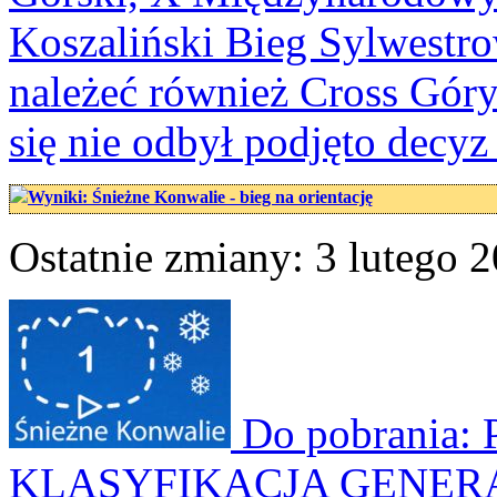
Koszaliński Bieg Sylwestro
należeć również Cross Góry 
się nie odbył podjęto decy
Wyniki: Śnieżne Konwalie - bieg na orientację
Ostatnie zmiany: 3 lutego 2
Do pobrania:
KLASYFIKACJA GENERALN