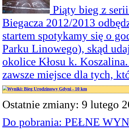
Piąty bieg z seri
Biegacza 2012/2013 odbędzi
startem spotykamy się o god
Parku Linowego), skąd uda
okolice Kłosu k. Koszalina
zawsze miejsce dla tych, kt
Wyniki: Bieg Urodzinowy Gdyni - 10 km
Ostatnie zmiany: 9 lutego 2
Do pobrania: PEŁNE WY