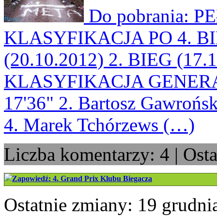
Do pobrania: 
KLASYFIKACJA PO 4. BIEG
(20.10.2012) 2. BIEG (17.
KLASYFIKACJA GENERALN
17'36" 2. Bartosz Gawroński
4. Marek Tchórzews (…)
Liczba komentarzy: 4 | Ost
Zapowiedź: 4. Grand Prix Klubu Biegacza
Ostatnie zmiany: 19 grudni