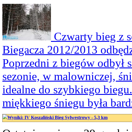
Czwarty bieg z s
Biegacza 2012/2013 odbędzi
Poprzedni z biegów odbył s
sezonie, w malowniczej, śni
idealne do szybkiego biegu
miękkiego śniegu była bardz
Wyniki: IV Koszaliński Bieg Sylwestrowy - 5,3 km