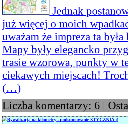
Jednak postanowi
już więcej o moich wpadka
uważam że impreza ta była
Mapy były elegancko przygo
trasie wzorowa, punkty w t
ciekawych miejscach! Troch
(…)
Liczba komentarzy: 6 | Ost
Rywalizacja na kilometry - podsumowanie STYCZNIA :)