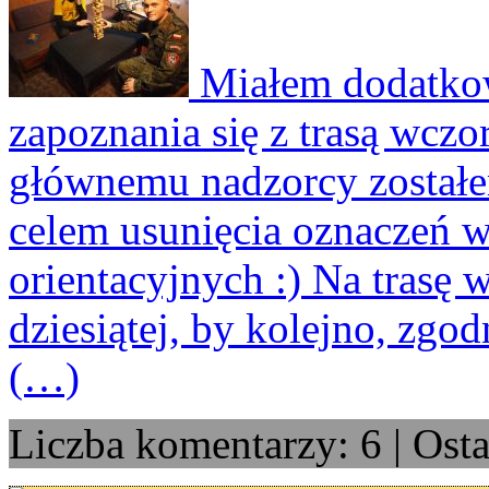
Miałem dodatkow
zapoznania się z trasą wczo
głównemu nadzorcy zostałe
celem usunięcia oznaczeń w
orientacyjnych :) Na trasę 
dziesiątej, by kolejno, zgo
(…)
Liczba komentarzy: 6 | Ost