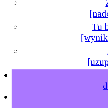
[nad
Tu b
[wyniki
[uzup
d