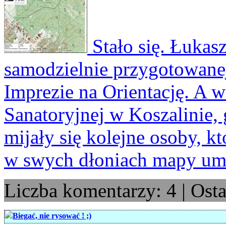
Stało się. Łukas
samodzielnie przygotowanej
Imprezie na Orientację. A w
Sanatoryjnej w Koszalinie,
mijały się kolejne osoby, k
w swych dłoniach mapy um
Liczba komentarzy: 4 | Ost
Biegać, nie rysować ! ;)