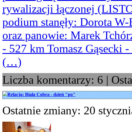
rywalizacji łączonej (LI
podium stanęły: Dorota W-
oraz panowie: Marek Tchór
- 527 km Tomasz Gąsecki -
(…)
Liczba komentarzy: 6 | Ost
Relacja: Biała Cobra - dzień "po"
Ostatnie zmiany: 20 styczni