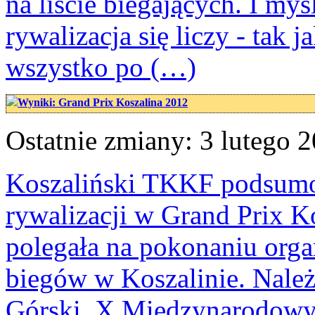
na liście biegających. I myśl
rywalizacja się liczy - tak
wszystko po (…)
Wyniki: Grand Prix Koszalina 2012
Ostatnie zmiany: 3 lutego 2
Koszaliński TKKF podsumow
rywalizacji w Grand Prix K
polegała na pokonaniu or
biegów w Koszalinie. Należ
Górski, X Międzynarodowy