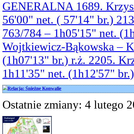
GENERALNA 1689. Krzyszt
56'00" net. ( 57'14" br.) 
763/784 – 1h05'15" net. (1h
Wojtkiewicz-Bąkowska – K2
(1h07'13" br.) r.ż. 2205. K
1h11'35" net. (1h12'57" br.
Relacja: Śnieżne Konwalie
Ostatnie zmiany: 4 lutego 2