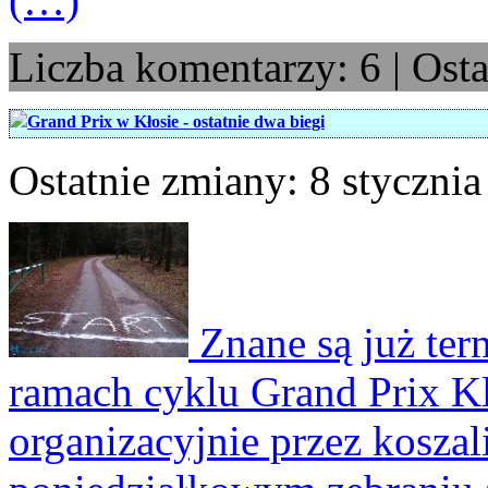
(…)
Liczba komentarzy: 6 | Ost
Grand Prix w Kłosie - ostatnie dwa biegi
Ostatnie zmiany: 8 stycznia
Znane są już te
ramach cyklu Grand Prix 
organizacyjnie przez kosza