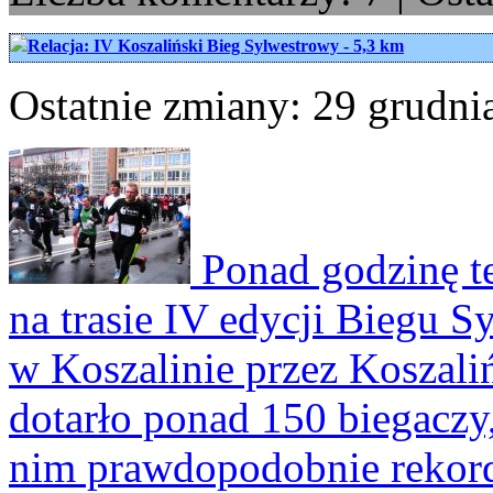
Relacja: IV Koszaliński Bieg Sylwestrowy - 5,3 km
Ostatnie zmiany: 29 grudni
Ponad godzinę te
na trasie IV edycji Biegu 
w Koszalinie przez Koszali
dotarło ponad 150 biegaczy,
nim prawdopodobnie rekord