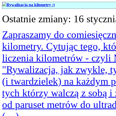
Rywalizacja na kilometry :)
Ostatnie zmiany: 16 styczni
Zapraszamy do comiesięczne
kilometry. Cytując tego, k
liczenia kilometrów - czyl
"Rywalizacja, jak zwykle, t
(i twardzielek) na każdym 
tych którzy walczą z sobą i
od paruset metrów do ultra