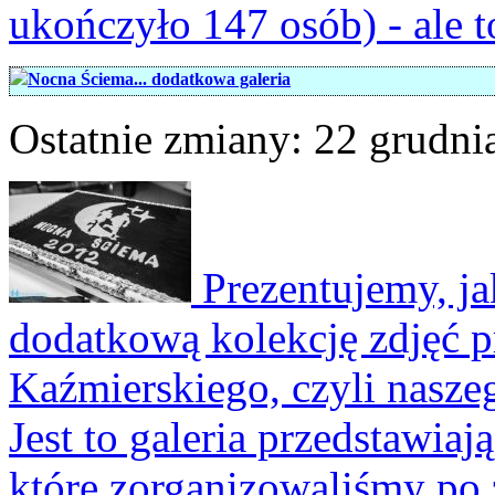
ukończyło 147 osób) - ale 
Nocna Ściema... dodatkowa galeria
Ostatnie zmiany: 22 grudni
Prezentujemy, ja
dodatkową kolekcję zdjęć 
Kaźmierskiego, czyli nasze
Jest to galeria przedstawiaj
które zorganizowaliśmy po