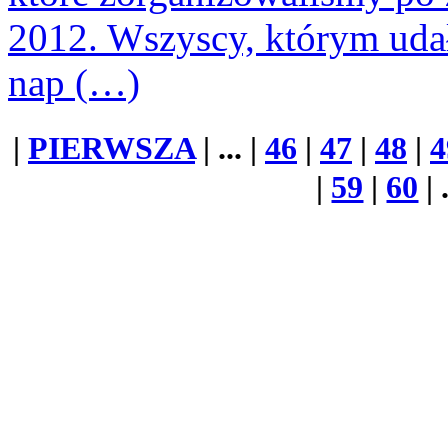
2012. Wszyscy, którym udał
nap (…)
|
PIERWSZA
| ... |
46
|
47
|
48
|
4
|
59
|
60
| 