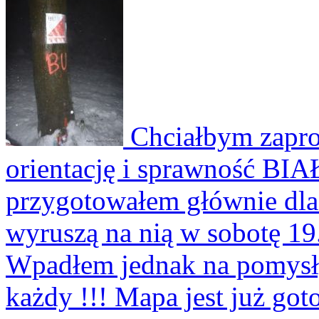
Chciałbym zapros
orientację i sprawność B
przygotowałem głównie dla
wyruszą na nią w sobotę 19
Wpadłem jednak na pomysł,
każdy !!! Mapa jest już got