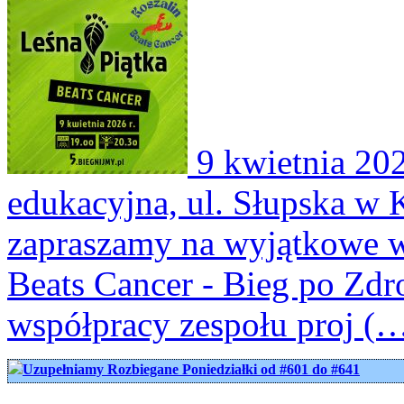
9 kwietnia 202
edukacyjna, ul. Słupska w K
zapraszamy na wyjątkowe w
Beats Cancer - Bieg po Zd
współpracy zespołu proj (
Uzupełniamy Rozbiegane Poniedziałki od #601 do #641