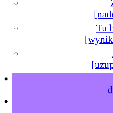
[nad
Tu b
[wyniki
[uzup
d