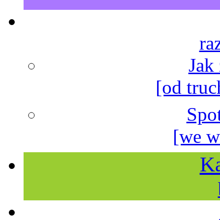
ra
Jak
[od truc
Spo
[we w
Ka