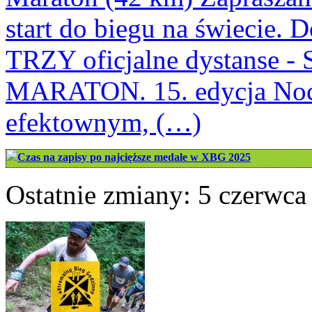
start do biegu na świecie. 
TRZY oficjalne dystans
MARATON. 15. edycja Nocn
efektownym, (…)
Czas na zapisy po najcięższe medale w XBG 2025
Ostatnie zmiany: 5 czerwca 