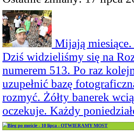
Mijają miesiące. 
Dziś widzieliśmy się na Ro
numerem 513. Po raz kolejn
uzupełnić bazę fotograficz
rozmyć. Żółty banerek wciąż
oczekuje. Każdy poniedział
Bieg po moście - 10 lipca - OTWIERAMY MOST