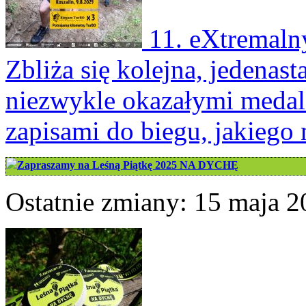
11. eXtremaln
Zbliża się kolejna, jedenas
niezwykle okazałymi medal
zapisami do biegu, jakiego n
Zapraszamy na Leśną Piątkę 2025 NA DYCHĘ
Ostatnie zmiany: 15 maja 2