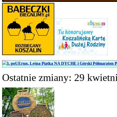
3. poUErun, Leśna Piątka NA DYCHĘ i Górski Półmaraton Pę
Ostatnie zmiany: 29 kwietni