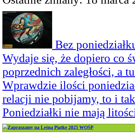
Bez poniedziałku
Wydaje się, że dopiero co 
poprzednich zaległości, a 
Wprawdzie ilości poniedzi
relacji nie pobijamy, to i ta
Poniedziałki nie mają litośc
Zapraszamy na Leśną Piątkę 2025 WOŚP