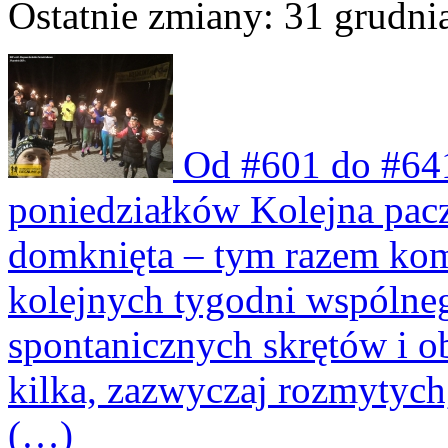
Ostatnie zmiany: 31 grudnia
Od #601 do #641
poniedziałków Kolejna pac
domknięta – tym razem kom
kolejnych tygodni wspólneg
spontanicznych skrętów i 
kilka, zazwyczaj rozmytych
(…)