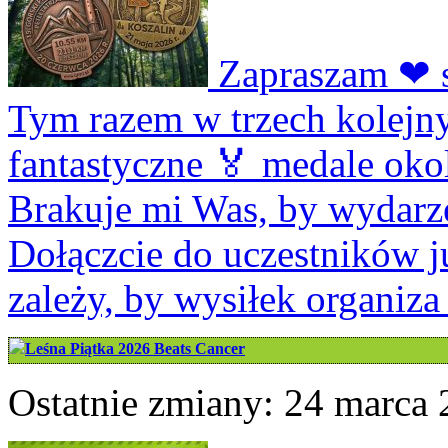
Zapraszam ❤ se
Tym razem w trzech kolejny
fantastyczne 🏅 medale okol
Brakuje mi Was, by wydarzen
Dołączcie do uczestników j
zależy, by wysiłek organiz
Leśna Piątka 2026 Beats Cancer
Ostatnie zmiany: 24 marca 