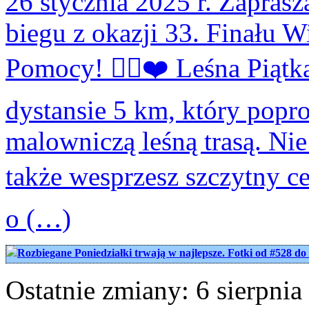
26 stycznia 2025 r. Zapra
biegu z okazji 33. Finału W
Pomocy! 🏃‍♀️❤️ Leśna Piąt
dystansie 5 km, który popr
malowniczą leśną trasą. Nie 
także wesprzesz szczytny cel
o (…)
Rozbiegane Poniedziałki trwają w najlepsze. Fotki od #528 do
Ostatnie zmiany: 6 sierpnia