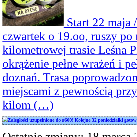
Start 22 maja 
czwartek o 19.oo, ruszy po 
kilometrowej trasie Leśna
okrążenie pełne wrażeń i p
doznań. Trasa poprowadzon
miejscami z pewnością prz
kilom (…)
Zaległości uzupełnione do #600! Kolejne 32 poniedziałki gotow
Ostatnie zmiany: 18 marca 