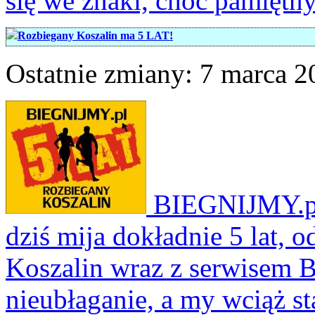
się we znaki, choć pamiętn
Rozbiegany Koszalin ma 5 LAT!
Ostatnie zmiany: 7 marca 20
BIEGNIJMY.pl i
dziś mija dokładnie 5 lat, 
Koszalin wraz z serwisem 
nieubłaganie, a my wciąż st