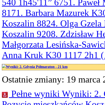
540 1h45'11” 6751. Paweł
8171. Barbara Mazurek K3
Koszalin 8824. Olga Gzela
Koszalin 9208. Zdzisław H
Małgorzata Lesińska-Sawic
Anna Kruk K30 1117 2h1 
Wyniki: 2. Gdynia Półmaraton - 21 km
Ostatnie zmiany: 19 marca 
Pełne wyniki Wyniki: 2.
Pozycje mieszkańców Kosz