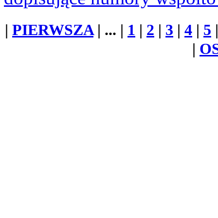
|
PIERWSZA
| ... |
1
|
2
|
3
|
4
|
5
|
O