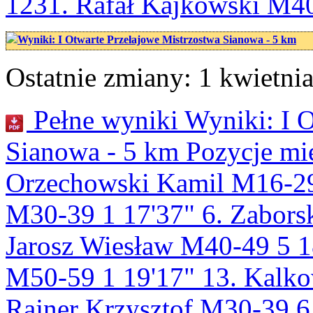
1231. Rafał Kajkowski M4
Wyniki: I Otwarte Przełajowe Mistrzostwa Sianowa - 5 km
Ostatnie zmiany: 1 kwietnia
Pełne wyniki Wyniki: I O
Sianowa - 5 km Pozycje mi
Orzechowski Kamil M16-29 
M30-39 1 17'37" 6. Zabors
Jarosz Wiesław M40-49 5 18
M50-59 1 19'17" 13. Kalko
Rajner Krzysztof M30-39 6