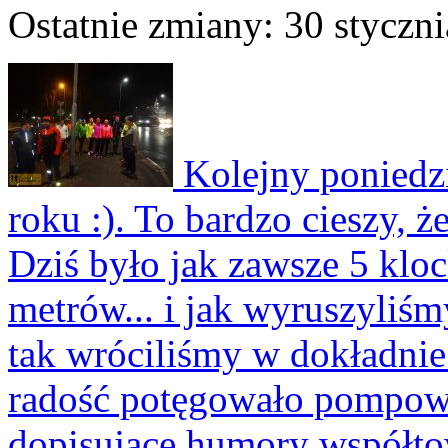
Ostatnie zmiany: 30 styczni
Kolejny poniedzi
roku :). To bardzo cieszy, ż
Dziś było jak zawsze 5 klo
metrów... i jak wyruszyliśm
tak wróciliśmy w dokładnie
radość potęgowało pompowa
dopisujące humory współt