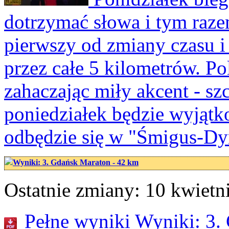
dotrzymać słowa i tym raze
pierwszy od zmiany czasu i
przez całe 5 kilometrów. P
zahaczając miły akcent - s
poniedziałek będzie wyjątk
odbędzie się w "Śmigus-D
Wyniki: 3. Gdańsk Maraton - 42 km
Ostatnie zmiany: 10 kwietni
Pełne wyniki Wyniki: 3.