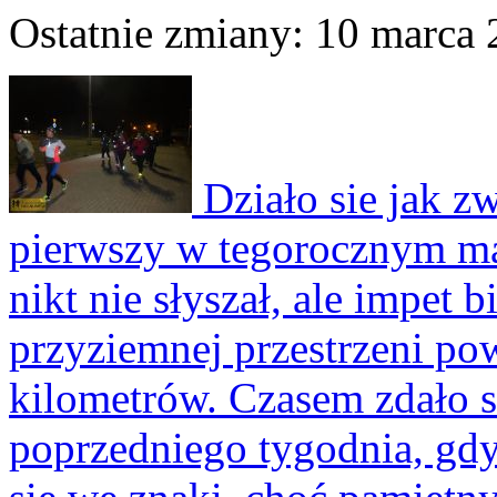
Ostatnie zmiany: 10 marca 
Działo sie jak zw
pierwszy w tegorocznym ma
nikt nie słyszał, ale impe
przyziemnej przestrzeni pow
kilometrów. Czasem zdało s
poprzedniego tygodnia, gd