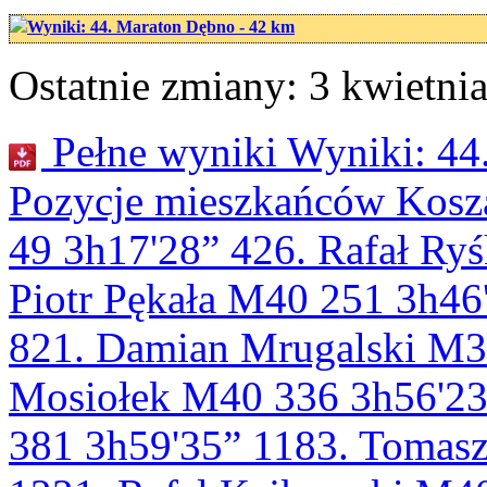
Wyniki: 44. Maraton Dębno - 42 km
Ostatnie zmiany: 3 kwietnia
Pełne wyniki Wyniki: 44
Pozycje mieszkańców Kosza
49 3h17'28” 426. Rafał Ry
Piotr Pękała M40 251 3
821. Damian Mrugalski M30
Mosiołek M40 336 3h56'23
381 3h59'35” 1183. Tomas