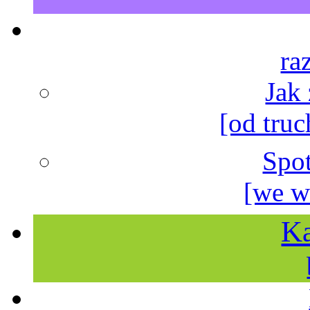
ra
Jak
[od truc
Spo
[we w
Ka