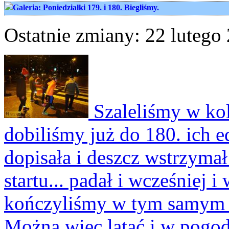
Galeria: Poniedziałki 179. i 180. Biegliśmy.
Ostatnie zmiany: 22 lutego 
Szaleliśmy w kol
dobiliśmy już do 180. ich e
dopisała i deszcz wstrzymał 
startu... padał i wcześniej 
kończyliśmy w tym samym m
Można więc latać i w pogo