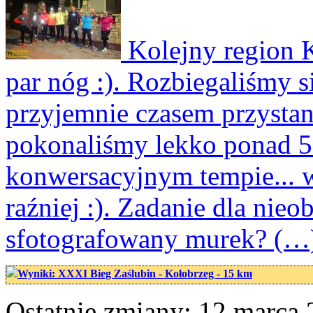
Kolejny region K
par nóg :). Rozbiegaliśmy si
przyjemnie czasem przystaną
pokonaliśmy lekko ponad 5 
konwersacyjnym tempie... w
raźniej :). Zadanie dla nieo
sfotografowany murek? (…
Wyniki: XXXI Bieg Zaślubin - Kołobrzeg - 15 km
Ostatnie zmiany: 12 marca 