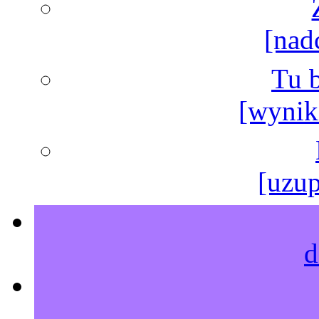
[nad
Tu b
[wyniki
[uzup
d