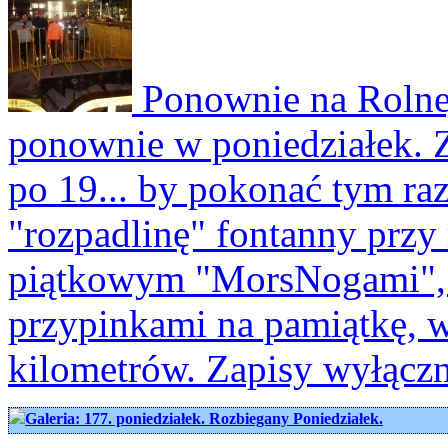
Ponownie na Rolne
ponownie w poniedziałek. Z
po 19... by pokonać tym ra
"rozpadlinę" fontanny przy r
piątkowym "MorsNogami", b
przypinkami na pamiątkę, w
kilometrów. Zapisy wyłączn
Galeria: 177. poniedziałek. Rozbiegany Poniedziałek.