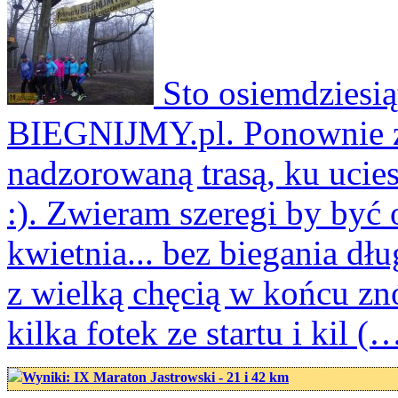
Sto osiemdziesią
BIEGNIJMY.pl. Ponownie z 
nadzorowaną trasą, ku ucie
:). Zwieram szeregi by być 
kwietnia... bez biegania dł
z wielką chęcią w końcu zn
kilka fotek ze startu i kil (
Wyniki: IX Maraton Jastrowski - 21 i 42 km