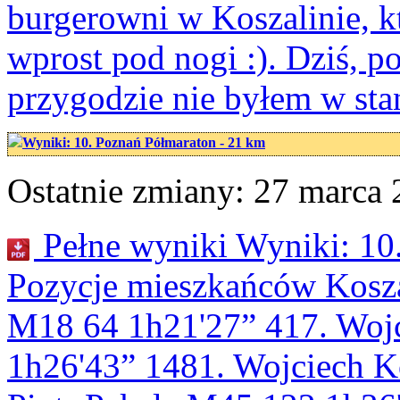
burgerowni w Koszalinie, k
wprost pod nogi :). Dziś, p
przygodzie nie byłem w sta
Wyniki: 10. Poznań Półmaraton - 21 km
Ostatnie zmiany: 27 marca 2
Pełne wyniki Wyniki: 10
Pozycje mieszkańców Kosza
M18 64 1h21'27” 417. Woj
1h26'43” 1481. Wojciech K