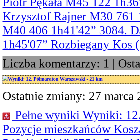
Piotr Pękała M45 122 1h36
Krzysztof Rajner M30 761 
M40 406 1h41'42” 3084. D
1h45'07” Rozbiegany Kos 
Liczba komentarzy: 1 | Ost
Wyniki: 12. Półmaraton Warszawski - 21 km
Ostatnie zmiany: 27 marca 2
Pełne wyniki Wyniki: 12
Pozycje mieszkańców Kosz